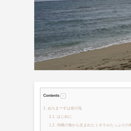
Contents
1.
ぬちまーすは命の塩
1.1.
はじめに
1.2.
沖縄の海から生まれたミネラルたっぷりの