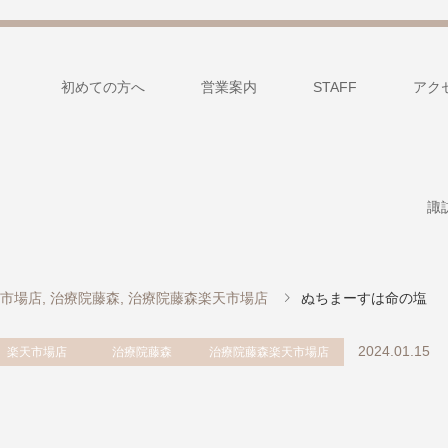
初めての方へ
営業案内
STAFF
アク
諏
市場店
,
治療院藤森
,
治療院藤森楽天市場店
ぬちまーすは命の塩
2024.01.15
楽天市場店
治療院藤森
治療院藤森楽天市場店