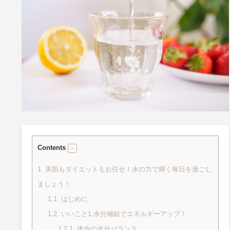
Contents
1.
美肌もダイエットもお任せ！水の力で輝く毎日を過ごし
ましょう！
1.1.
はじめに
1.2.
いいこと1.水分補給でエネルギーアップ！
1.2.1.
体内の水分バランス