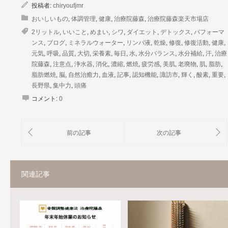
投稿者:
chiryoufjmr
おいしいもの
,
体調管理
,
健康
,
治療院藤森
,
治療院藤森楽天市場店
2リットル
,
いいこと
,
めまい
,
シワ
,
ダイエット
,
デトックス
,
パフォーマ
ンス
,
ブログ
,
ミネラルウォーター
,
リンパ液
,
乾燥
,
修復
,
修復活動
,
健康
,
元気
,
呼吸
,
品質
,
大切
,
栄養素
,
毎日
,
水
,
水分バランス
,
水分補給
,
汗
,
治療
院藤森
,
注意点
,
浄水器
,
消化
,
濃縮
,
燃焼
,
疲労感
,
美肌
,
老廃物
,
肌
,
脂肪
,
脂肪燃焼
,
脳
,
自然治癒力
,
血液
,
記事
,
認知機能
,
諏訪市
,
輝く
,
酸素
,
重要
,
長野県
,
集中力
,
頭痛
コメント:
0
関連記事