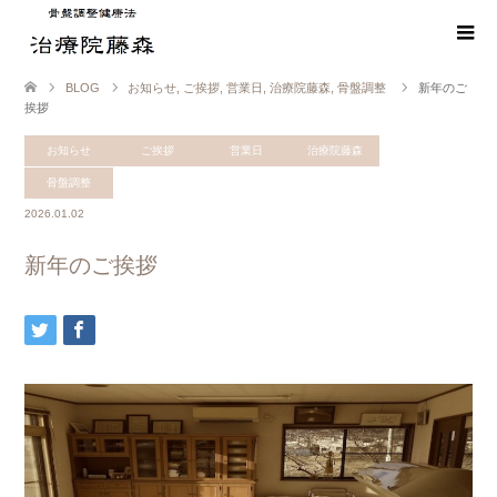
BLOG
お知らせ
,
ご挨拶
,
営業日
,
治療院藤森
,
骨盤調整
新年のご
挨拶
お知らせ
ご挨拶
営業日
治療院藤森
骨盤調整
2026.01.02
新年のご挨拶