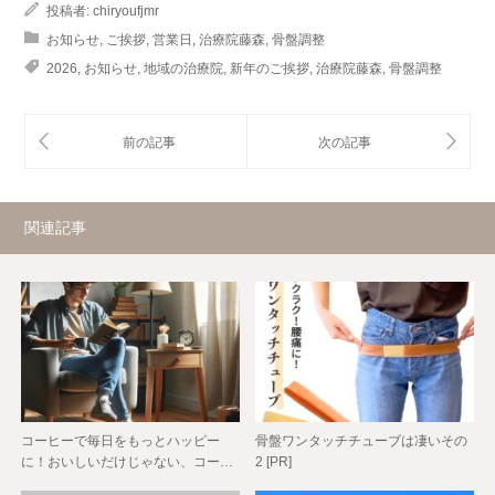
投稿者:
chiryoufjmr
お知らせ
,
ご挨拶
,
営業日
,
治療院藤森
,
骨盤調整
2026
,
お知らせ
,
地域の治療院
,
新年のご挨拶
,
治療院藤森
,
骨盤調整
関連記事
コーヒーで毎日をもっとハッピー
骨盤ワンタッチチューブは凄いその
に！おいしいだけじゃない、コー…
2 [PR]