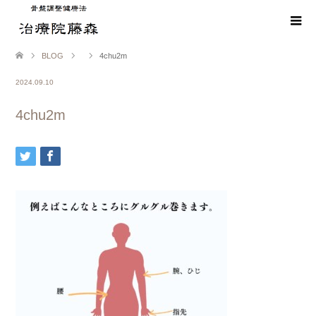
BLOG
4chu2m
2024.09.10
4chu2m