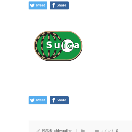
Tweet
Share
Tweet
Share
投稿者:
chiryoufjmr
コメント:
0