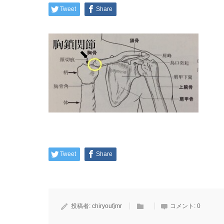
Tweet
Share
Tweet
Share
投稿者:
chiryoufjmr
コメント:
0