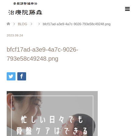
BLOG
bfcf17ad-a3e9-4a7c-9026-793e58c49248.png
2023.09.24
bfcf17ad-a3e9-4a7c-9026-
793e58c49248.png