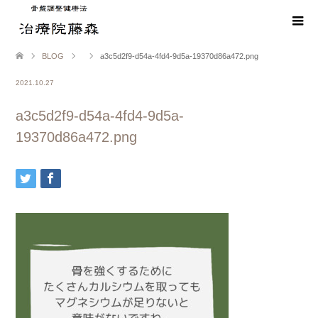
BLOG
a3c5d2f9-d54a-4fd4-9d5a-19370d86a472.png
2021.10.27
a3c5d2f9-d54a-4fd4-9d5a-
19370d86a472.png